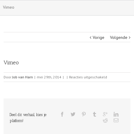
Vimeo
Vorige
Volgende
Vimeo
voor
Door
Job van Harn
|
mei 29th, 2014
|
|
Reacties uitgeschakeld
Vimeo
Deel dit verhaal, kies je
platform!