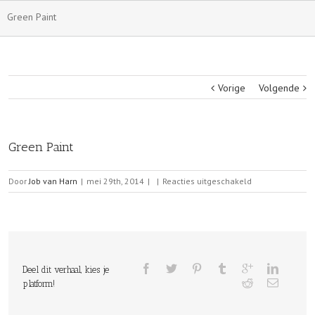
Green Paint
Vorige
Volgende
Green Paint
voor
Door
Job van Harn
|
mei 29th, 2014
|
|
Reacties uitgeschakeld
Green
Paint
Deel dit verhaal, kies je
platform!