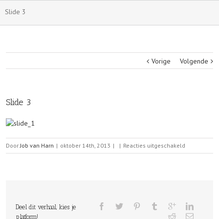
Slide 3
Vorige
Volgende
Slide 3
voor
Door
Job van Harn
|
oktober 14th, 2013
|
|
Reacties uitgeschakeld
Slide
3
Deel dit verhaal, kies je
platform!