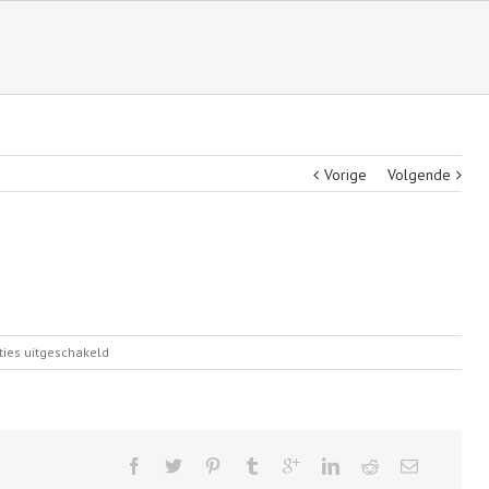
Vorige
Volgende
voor
ties uitgeschakeld
Breakfast
Image