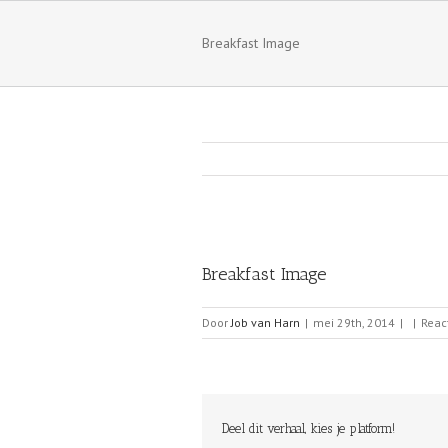
Breakfast Image
Breakfast Image
Door
Job van Harn
|
mei 29th, 2014
|
|
Reac
Deel dit verhaal, kies je platform!