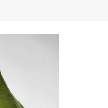
Home
Avada Small