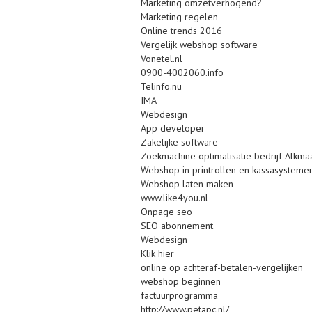
Marketing omzetverhogend?
Marketing regelen
Online trends 2016
Vergelijk webshop software
Vonetel.nl
0900-4002060.info
Telinfo.nu
IMA
Webdesign
App developer
Zakelijke software
Zoekmachine optimalisatie bedrijf Alkma
Webshop in printrollen en kassasysteme
Webshop laten maken
www.like4you.nl
Onpage seo
SEO abonnement
Webdesign
Klik hier
online op achteraf-betalen-vergelijken
webshop beginnen
factuurprogramma
http://www.petapc.nl/